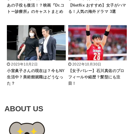
あの子役も復活！？映画『Dr.コ
【Netflix おすすめ】女子がハマ
トー診療所』のキャストまとめ
る！人気の海外ドラマ 3選
2023年10月2日
2022年10月30日
小室眞子さんの現在は？今もNY
【女子バレー】石川真佑のプロ
生活中？美術館就職はどうなっ
フィールや経歴？髪型にも注
た？
目！
ABOUT US