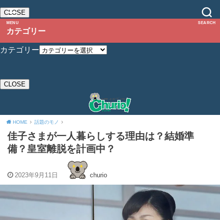
CLOSE
MENU
SEARCH
カテゴリー
カテゴリー
CLOSE
HOME
話題のモノ
佳子さまが一人暮らしする理由は？結婚準
備？皇室離脱を計画中？
2023年9月11日
churio