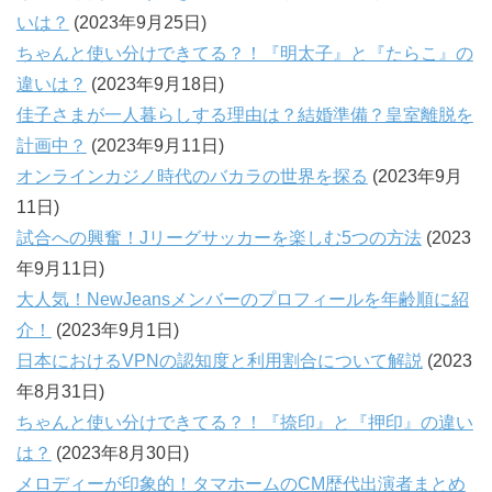
いは？
(2023年9月25日)
ちゃんと使い分けできてる？！『明太子』と『たらこ』の
違いは？
(2023年9月18日)
佳子さまが一人暮らしする理由は？結婚準備？皇室離脱を
計画中？
(2023年9月11日)
オンラインカジノ時代のバカラの世界を探る
(2023年9月
11日)
試合への興奮！Jリーグサッカーを楽しむ5つの方法
(2023
年9月11日)
大人気！NewJeansメンバーのプロフィールを年齢順に紹
介！
(2023年9月1日)
日本におけるVPNの認知度と利用割合について解説
(2023
年8月31日)
ちゃんと使い分けできてる？！『捺印』と『押印』の違い
は？
(2023年8月30日)
メロディーが印象的！タマホームのCM歴代出演者まとめ