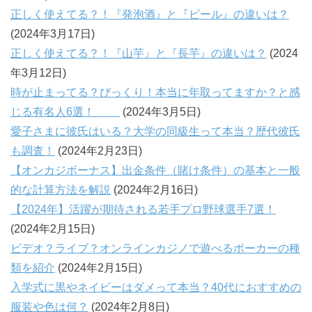
正しく使えてる？！『発泡酒』と『ビール』の違いは？
(2024年3月17日)
正しく使えてる？！『山芋』と『長芋』の違いは？
(2024
年3月12日)
時が止まってる？びっくり！本当に年取ってますか？と感
じる有名人6選！
(2024年3月5日)
愛子さまに彼氏はいる？大学の同級生って本当？歴代彼氏
も調査！
(2024年2月23日)
【オンカジボーナス】出金条件（賭け条件）の基本と一般
的な計算方法を解説
(2024年2月16日)
【2024年】活躍が期待される若手プロ野球選手7選！
(2024年2月15日)
ビデオ？ライブ？オンラインカジノで遊べるポーカーの種
類を紹介
(2024年2月15日)
入学式に黒やネイビーはダメって本当？40代におすすめの
服装や色は何？
(2024年2月8日)