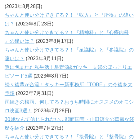
(2023年8月28日)
ちゃんと使い分けできてる？！『収入』と『所得』の違い
は？
(2023年8月23日)
ちゃんと使い分けできてる？！『精神科』と『心療内科
』の違いは？
(2023年8月17日)
ちゃんと使い分けできてる？！『衆議院』と『参議院』の
違いは？
(2023年8月11日)
謎に包まれた私生活！星野源&ガッキー夫婦のほっこりエ
ピソード5選
(2023年8月7日)
続々後輩が合流！タッキー新事務所「TOBE」の今後を大
予想
(2023年7月31日)
雨続きの梅雨、何してる？おうち時間にオススメのオモシ
ロ映画3選！
(2023年7月28日)
30歳なんて信じられない…顔面国宝・山田涼介の華麗な経
歴を紹介
(2023年7月27日)
ちゃんと使い分けできてる？！『接骨院』と『整骨院』の