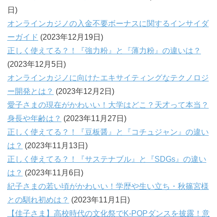
日)
オンラインカジノの入金不要ボーナスに関するインサイダ
ーガイド
(2023年12月19日)
正しく使えてる？！『強力粉』と『薄力粉』の違いは？
(2023年12月5日)
オンラインカジノに向けたエキサイティングなテクノロジ
ー開発とは？
(2023年12月2日)
愛子さまの現在がかわいい！大学はどこ？天才って本当？
身長や年齢は？
(2023年11月27日)
正しく使えてる？！『豆板醤』と『コチュジャン』の違い
は？
(2023年11月13日)
正しく使えてる？！『サステナブル』と『SDGs』の違い
は？
(2023年11月6日)
紀子さまの若い頃がかわいい！学歴や生い立ち・秋篠宮様
との馴れ初めは？
(2023年11月1日)
【佳子さま】高校時代の文化祭でK-POPダンスを披露！意