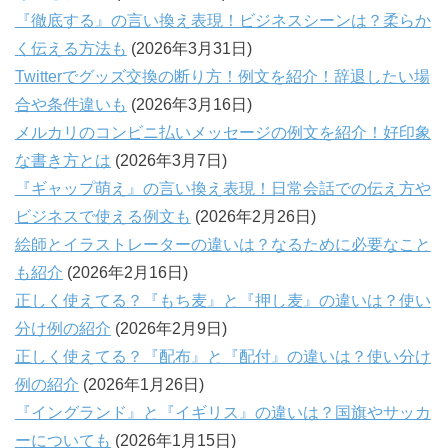
『徹底する』の言い換え表現！ビジネスシーンは？柔らか
く伝える方法も
(2026年3月31日)
Twitterでグッズ交換の断り方！例文を紹介！辞退したい場
合や条件違いも
(2026年3月16日)
メルカリのコンビニ払いメッセージの例文を紹介！好印象
な書き方とは
(2026年3月7日)
『ギャップ萌え』の言い換え表現！日常会話での伝え方や
ビジネスで使える例文も
(2026年2月26日)
絵師とイラストレーターの違いは？なるために必要なこと
も紹介
(2026年2月16日)
正しく使えてる？『もち麦』と『押し麦』の違いは？使い
分け例の紹介
(2026年2月9日)
正しく使えてる？『配布』と『配付』の違いは？使い分け
例の紹介
(2026年1月26日)
『イングランド』と『イギリス』の違いは？国旗やサッカ
ーについても
(2026年1月15日)