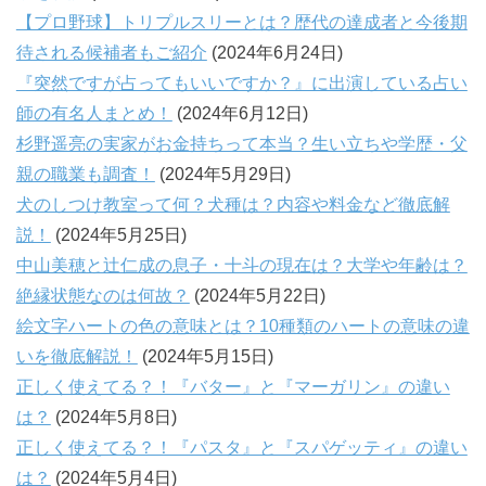
【プロ野球】トリプルスリーとは？歴代の達成者と今後期
待される候補者もご紹介
(2024年6月24日)
『突然ですが占ってもいいですか？』に出演している占い
師の有名人まとめ！
(2024年6月12日)
杉野遥亮の実家がお金持ちって本当？生い立ちや学歴・父
親の職業も調査！
(2024年5月29日)
犬のしつけ教室って何？犬種は？内容や料金など徹底解
説！
(2024年5月25日)
中山美穂と辻仁成の息子・十斗の現在は？大学や年齢は？
絶縁状態なのは何故？
(2024年5月22日)
絵文字ハートの色の意味とは？10種類のハートの意味の違
いを徹底解説！
(2024年5月15日)
正しく使えてる？！『バター』と『マーガリン』の違い
は？
(2024年5月8日)
正しく使えてる？！『パスタ』と『スパゲッティ』の違い
は？
(2024年5月4日)