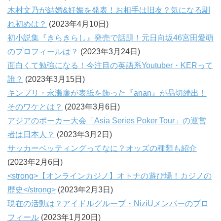
木村文乃が結婚&妊娠を発表！お相手は旧友？気になる馴
れ初めは？
(2023年4月10日)
初小説集『きらきらし』発売で話題！元日向坂46宮田愛萌
のプロフィールは？
(2023年3月24日)
面白くて勉強になる！今注目の英語系Youtuber・KERって
誰？
(2023年3月15日)
キンプリ・永瀬廉が表紙を飾った『anan』が品切続出！
そのワケとは？
(2023年3月6日)
アジアのポーカー大会「Asia Series Poker Tour」の運営
者は日本人？
(2023年3月2日)
サッカーベッティングってなに？オッズの種類も紹介
(2023年2月6日)
<strong>【オンラインカジノ】オトナの遊び場！カジノの
歴史</strong>
(2023年2月3日)
現在の活動は？アイドルグループ・NiziUメンバーのプロ
フィール
(2023年1月20日)