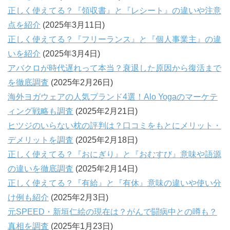
正しく使えてる？『領収書』と『レシート』の違いや注意
点を紹介
(2025年3月11日)
正しく使えてる？『フリーランス』と『個人事業主』の違
いを紹介
(2025年3月4日)
アバクロが時代遅れって本当？衰退した原因から復活まで
を徹底調査
(2025年2月26日)
海外ヨガウェアの人気ブランド4選！Alo Yogaのマーケテ
ィング戦略も調査
(2025年2月21日)
ヒツジのいらない枕の評判は？口コミをもとにメリット・
デメリットを調査
(2025年2月18日)
正しく使えてる？『おにぎり』と『おむすび』意味や語源
の違いを徹底調査
(2025年2月14日)
正しく使えてる？『有給』と『有休』意味の違いや使い分
け例も紹介
(2025年2月3日)
元SPEED・新垣仁絵の現在は？がんで闘病中との噂も？
真相を調査
(2025年1月23日)