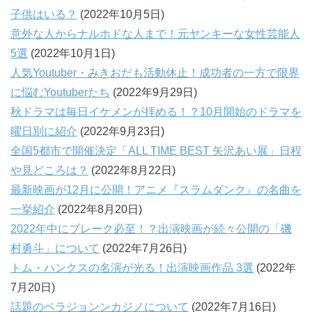
子供はいる？
(2022年10月5日)
意外な人からナルホドな人まで！元ヤンキーな女性芸能人
5選
(2022年10月1日)
人気Youtuber・みきおだも活動休止！成功者の一方で限界
に悩むYoutuberたち
(2022年9月29日)
秋ドラマは毎日イケメンが拝める！？10月開始のドラマを
曜日別に紹介
(2022年9月23日)
全国5都市で開催決定「ALL TIME BEST 矢沢あい展」日程
や見どころは？
(2022年8月22日)
最新映画が12月に公開！アニメ『スラムダンク』の名曲を
一挙紹介
(2022年8月20日)
2022年中にブレーク必至！？出演映画が続々公開の「磯
村勇斗」について
(2022年7月26日)
トム・ハンクスの名演が光る！出演映画作品 3選
(2022年
7月20日)
話題のベラジョンンカジノについて
(2022年7月16日)