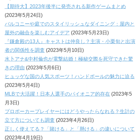
【期待大】2023年後半に発売される新作ゲームまとめ
(2023年5月24日)
バルコニーや庭でのスタイリッシュなダイニング：屋内と
屋外の融合を楽しむアイデア
(2023年5月23日)
『鎌倉殿の13人』キャストは仲良し？主演・小栗旬と出演
者の関係性を調査
(2023年5月10日)
水卜アナ&中村倫也が電撃結婚！極秘交際を死守できた驚
きの理由
(2023年5月6日)
ヒュッゲな国の人気スポーツ！ハンドボールの魅力に迫る
(2023年5月4日)
MLBで大活躍！日本人選手のパイオニア的存在
(2023年5
月3日)
プロポーカープレイヤーにはどうやったらなれる？生計の
立て方についても調査
(2023年4月26日)
正しく使えてる？「賭ける」と「懸ける」の違いについて
(2023年4月19日)