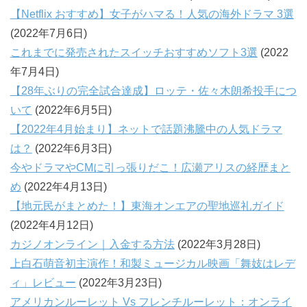
【Netflix おすすめ】女子がハマる！人気の海外ドラマ 3選
(2022年7月6日)
これまでに発売されたスイッチおすすめソフト3選
(2022
年7月4日)
【28年ぶりの完全試合達成】ロッテ・佐々木朗希投手につ
いて
(2022年6月5日)
【2022年4月始まり】ネットで話題沸騰中の人気ドラマ
は？
(2022年6月3日)
今やドラマやCMに引っ張りだこ！広瀬アリスの経歴まと
め
(2022年4月13日)
【地元民がまとめた！】東海オンエアの聖地巡礼ガイド
(2022年4月12日)
カジノオンライン｜入金する方法
(2022年3月28日)
上白石萌音初主演作！和製ミュージカル映画「舞妓はレデ
ィ」レビュー
(2022年3月23日)
アメリカンルーレット Vs フレンチルーレット：オンライ