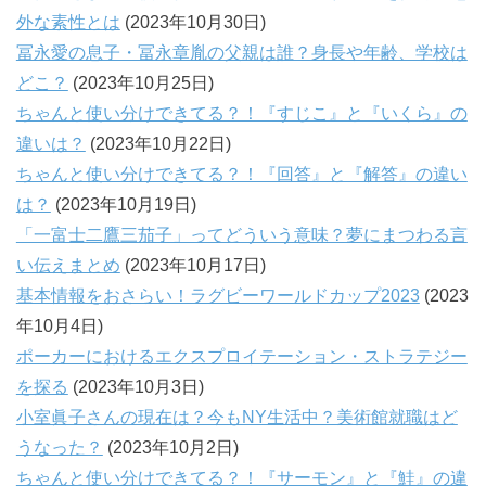
外な素性とは
(2023年10月30日)
冨永愛の息子・冨永章胤の父親は誰？身長や年齢、学校は
どこ？
(2023年10月25日)
ちゃんと使い分けできてる？！『すじこ』と『いくら』の
違いは？
(2023年10月22日)
ちゃんと使い分けできてる？！『回答』と『解答』の違い
は？
(2023年10月19日)
「一富士二鷹三茄子」ってどういう意味？夢にまつわる言
い伝えまとめ
(2023年10月17日)
基本情報をおさらい！ラグビーワールドカップ2023
(2023
年10月4日)
ポーカーにおけるエクスプロイテーション・ストラテジー
を探る
(2023年10月3日)
小室眞子さんの現在は？今もNY生活中？美術館就職はど
うなった？
(2023年10月2日)
ちゃんと使い分けできてる？！『サーモン』と『鮭』の違