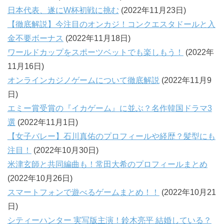
日本代表、遂にW杯初戦に挑む
(2022年11月23日)
【徹底解説】今注目のオンカジ！コンクエスタドールと入
金不要ボーナス
(2022年11月18日)
ワールドカップをスポーツベットでも楽しもう！
(2022年
11月16日)
オンラインカジノゲームについて徹底解説
(2022年11月9
日)
エミー賞受賞の『イカゲーム』に並ぶ？名作韓国ドラマ3
選
(2022年11月1日)
【女子バレー】石川真佑のプロフィールや経歴？髪型にも
注目！
(2022年10月30日)
米津玄師と共同編曲も！常田大希のプロフィールまとめ
(2022年10月26日)
スマートフォンで遊べるゲームまとめ！！
(2022年10月21
日)
シティーハンター 実写版主演！鈴木亮平 結婚している？