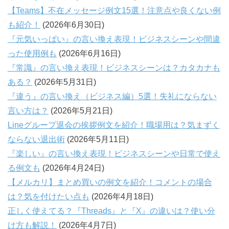
【Teams】不在メッセージ例文15選！注意点や良くない例
も紹介！
(2026年6月30日)
『元気いっぱい』の言い換え表現！ビジネスシーンや間違
った使用例も
(2026年6月16日)
『常識』の言い換え表現！ビジネスシーンは？カタカナも
ある？
(2026年5月31日)
『違う』の言い換え（ビジネス編）5選！失礼にならない
言い方は？
(2026年5月21日)
Lineグループ退会の挨拶例文を紹介！職場用は？気まずく
ならない退出術
(2026年5月11日)
『楽しい』の言い換え表現！ビジネスシーンや日常で使え
る例文も
(2026年4月24日)
【メルカリ】まとめ買いの例文を紹介！コメントの場合
は？気を付けたい点も
(2026年4月18日)
正しく使えてる？『Threads』と『X』の違いは？使い分
け方も解説！
(2026年4月7日)