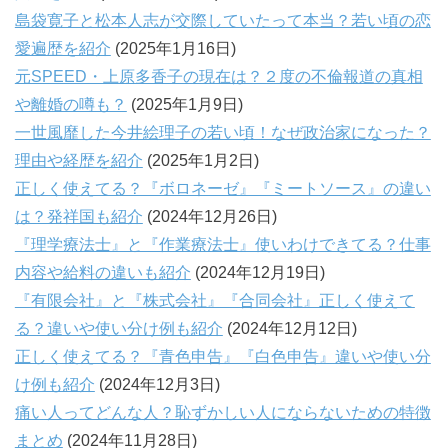
島袋寛子と松本人志が交際していたって本当？若い頃の恋
愛遍歴を紹介
(2025年1月16日)
元SPEED・上原多香子の現在は？２度の不倫報道の真相
や離婚の噂も？
(2025年1月9日)
一世風靡した今井絵理子の若い頃！なぜ政治家になった？
理由や経歴を紹介
(2025年1月2日)
正しく使えてる？『ボロネーゼ』『ミートソース』の違い
は？発祥国も紹介
(2024年12月26日)
『理学療法士』と『作業療法士』使いわけできてる？仕事
内容や給料の違いも紹介
(2024年12月19日)
『有限会社』と『株式会社』『合同会社』正しく使えて
る？違いや使い分け例も紹介
(2024年12月12日)
正しく使えてる？『青色申告』『白色申告』違いや使い分
け例も紹介
(2024年12月3日)
痛い人ってどんな人？恥ずかしい人にならないための特徴
まとめ
(2024年11月28日)