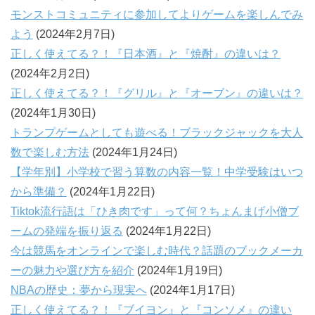
モンストコミュニティに参加してよりゲームを楽しんでみ
よう
(2024年2月7日)
正しく使えてる？！『日本酒』と『焼酎』の違いは？
(2024年2月2日)
正しく使えてる？！『グリル』と『オーブン』の違いは？
(2024年1月30日)
トランプゲームとしても遊べる！ブラックジャックを大人
数で楽しむ方法
(2024年1月24日)
【学年別】小学校で習う算数の内容一覧！中学受験はいつ
から準備？
(2024年1月22日)
Tiktok流行語は「ひき肉です」って何？ちょんまげ小僧ブ
ームの発端を振り返る
(2024年1月22日)
今は競馬をオンラインで楽しむ時代？話題のブックメーカ
ーの魅力や選び方を紹介
(2024年1月19日)
NBAの歴史：夢から現実へ
(2024年1月17日)
正しく使えてる？！『ブイヨン』と『コンソメ』の違い