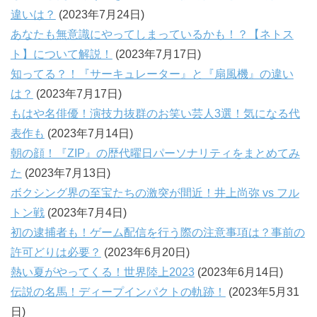
違いは？
(2023年7月24日)
あなたも無意識にやってしまっているかも！？【ネトス
ト】について解説！
(2023年7月17日)
知ってる？！『サーキュレーター』と『扇風機』の違い
は？
(2023年7月17日)
もはや名俳優！演技力抜群のお笑い芸人3選！気になる代
表作も
(2023年7月14日)
朝の顔！『ZIP』の歴代曜日パーソナリティをまとめてみ
た
(2023年7月13日)
ボクシング界の至宝たちの激突が間近！井上尚弥 vs フル
トン戦
(2023年7月4日)
初の逮捕者も！ゲーム配信を行う際の注意事項は？事前の
許可どりは必要？
(2023年6月20日)
熱い夏がやってくる！世界陸上2023
(2023年6月14日)
伝説の名馬！ディープインパクトの軌跡！
(2023年5月31
日)