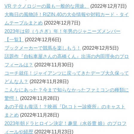
VR テクノロジーの最も一般的な用途。
(2022年12月7日)
大晦日の風物詩！RIZIN.40の大会情報や対戦カード・タイ
ムテーブルまとめ
(2022年12月7日)
2023年は卯（うさぎ）年！年男のジャニーズメンバー
【一覧】
(2022年12月6日)
ブックメーカーで競馬を楽しもう！
(2022年12月5日)
話題作『自転車屋さんの高橋くん』出演の内田理央のプロ
フィールは？
(2022年11月30日)
コーチ就任！ジャイアンツに戻ってきたデーブ大久保って
どんな人？
(2022年11月28日)
こんなにあった？今まで知らなかったファミコンの種類に
驚愕！
(2022年11月28日)
あの子役も復活！？映画『Dr.コトー診療所』のキャスト
まとめ
(2022年11月28日)
2023年朝ドラヒロイン決定！趣里（水谷豊 娘）のプロフ
ィールや経歴
(2022年11月23日)