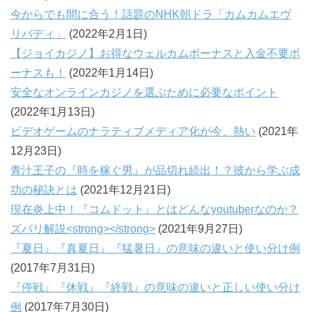
今からでも間に合う！話題のNHK朝ドラ「カムカムエヴ
リバディ」
(2022年2月1日)
【ジョイカジノ】お得なウェルカムボーナスと入金不要ボ
ーナスも！
(2022年1月14日)
安全なオンラインカジノを選ぶために必要なポイント
(2022年1月13日)
ビデオゲームのナラティブメディア化が今、熱い
(2021年
12月23日)
青汁王子の『時を稼ぐ男』が品切れ続出！？彼から学ぶ成
功の秘訣とは
(2021年12月21日)
現在炎上中！『コムドット』とはどんなyoutuberなのか？
ズバリ解説<strong></strong>
(2021年9月27日)
『夏日』『真夏日』『猛暑日』の意味の違いと使い分け例
(2017年7月31日)
『停戦』『休戦』『終戦』の意味の違いと正しい使い分け
例
(2017年7月30日)