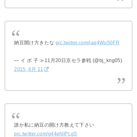
納豆開け方きたな
pic.twitter.com/jaq4Wu50FR
— イ ボ 子 ≫11月20日京セラ参戦 (@bj_kng05)
2015, 6月 11
誰か私に納豆の開け方教えて下さい
pic.twitter.com/g44eNIPLgS