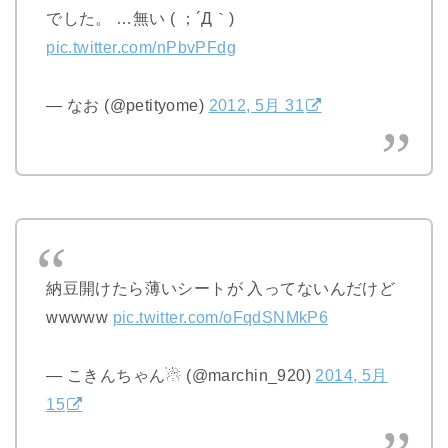
でした。 …無い ( ；´Д｀)
pic.twitter.com/nPbvPFdg
— なお (@petityome)
2012, 5月 31
納豆開けたら薄いシートが 入ってないんだけど
wwwww
pic.twitter.com/oFqdSNMkP6
— こきんちゃん☃ (@marchin_920)
2014, 5月
15