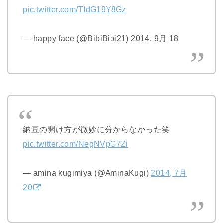
pic.twitter.com/TIdG19Y8Gz
— happy face (@BibiBibi21) 2014, 9月 18
納豆の開け方が微妙に分からなかった笑
pic.twitter.com/NegNVpG7Zi
— amina kugimiya (@AminaKugi)
2014, 7月
20