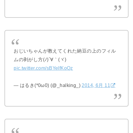
おじいちゃんが教えてくれた納豆の上のフィル
ムの剥がし方(ﾉ)´∀｀(ヾ)
pic.twitter.com/sBYelfKoQz
— はるき(*0ω0) (@_halking_)
2014, 6月 11