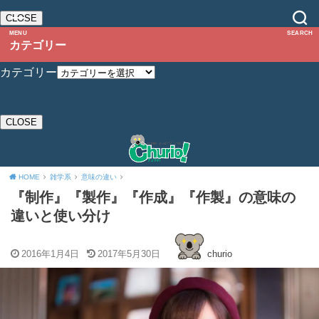
CLOSE
MENU
SEARCH
カテゴリー
カテゴリー
CLOSE
HOME
雑学系
意味の違い
『制作』『製作』『作成』『作製』の意味の
違いと使い分け
2016年1月4日
2017年5月30日
churio