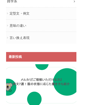
雑学系
定型文・例文
意味の違い
言い換え表現
最新投稿