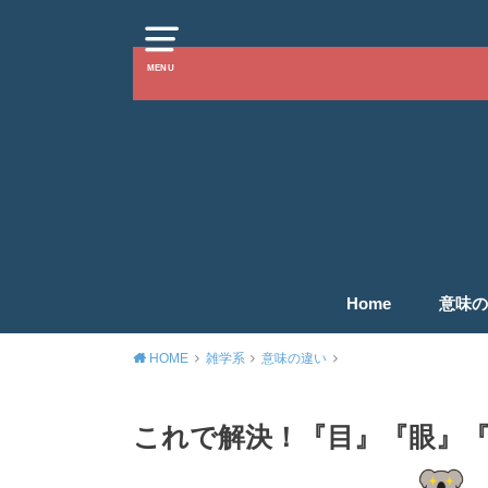
MENU
Home
意味の
HOME
雑学系
意味の違い
これで解決！『目』『眼』