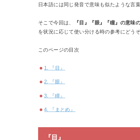
日本語には同じ発音で意味も似たような言
そこで今回は、
『目』『眼』『瞳』の意味
を状況に応じて使い分ける時の参考にどう
このページの目次
1.
『目』
2.
『眼』
3.
『瞳』
4.
『まとめ』
『目』