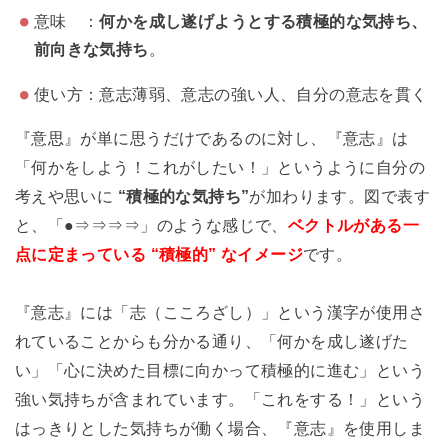
意味 ：
何かを成し遂げようとする積極的な気持ち、
前向きな気持ち
。
使い方：意志薄弱、意志の強い人、自分の意志を貫く
『意思』が単に思うだけであるのに対し、『意志』は
「何かをしよう！これがしたい！」というように自分の
考えや思いに
“積極的な気持ち”
が加わります。図で表す
と、「●⇒⇒⇒⇒」のような感じで、
ベクトルがある一
点に定まっている “積極的” なイメージ
です。
『意志』には「志（こころざし）」という漢字が使用さ
れていることからも分かる通り、「何かを成し遂げた
い」「心に決めた目標に向かって積極的に進む」という
強い気持ちが含まれています。「これをする！」という
はっきりとした気持ちが働く場合、『意志』を使用しま