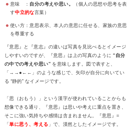
意味 ：
自分の考えや思い。
（個人の思想や思考を表
す
中立的な
言葉）
使い方：意思表示、本人の意思に任せる、家族の意思
を尊重する
『意思』と『意志』の違いは写真を見比べるとイメージ
しやすいのですが、『意思』は上の写真のように
“自分
の中での考えや思い”
を意味します。図で表すと、
「→→●←←」のような感じで、矢印が自分に向いてい
る “静的” なイメージです。
「思（おもう）」という漢字が使われていることからも
想像できる通り、『意思』は思いや考えに重点を置き、
そこに強い気持ちや感情は含まれません。『意思』=
「
単に思う、考える
」で、漠然としたイメージです。