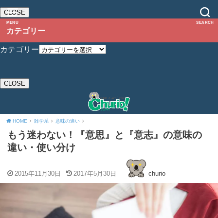
CLOSE
MENU
SEARCH
カテゴリー
カテゴリー
CLOSE
HOME
雑学系
意味の違い
もう迷わない！『意思』と『意志』の意味の
違い・使い分け
2015年11月30日
2017年5月30日
churio