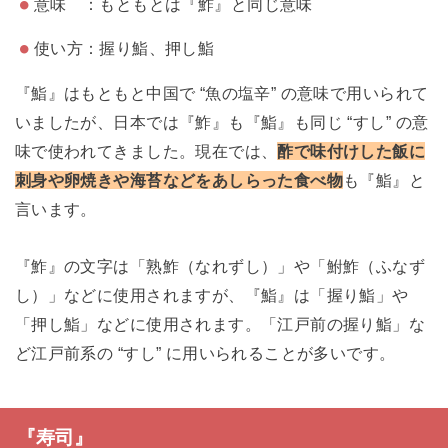
意味 ：もともとは『鮓』と同じ意味
使い方：握り鮨、押し鮨
『鮨』はもともと中国で “魚の塩辛” の意味で用いられて
いましたが、日本では『鮓』も『鮨』も同じ “すし” の意
味で使われてきました。現在では、
酢で味付けした飯に
刺身や卵焼きや海苔などをあしらった食べ物
も『鮨』と
言います。
『鮓』の文字は「熟鮓（なれずし）」や「鮒鮓（ふなず
し）」などに使用されますが、『鮨』は「握り鮨」や
「押し鮨」などに使用されます。「江戸前の握り鮨」な
ど江戸前系の “すし” に用いられることが多いです。
『寿司』