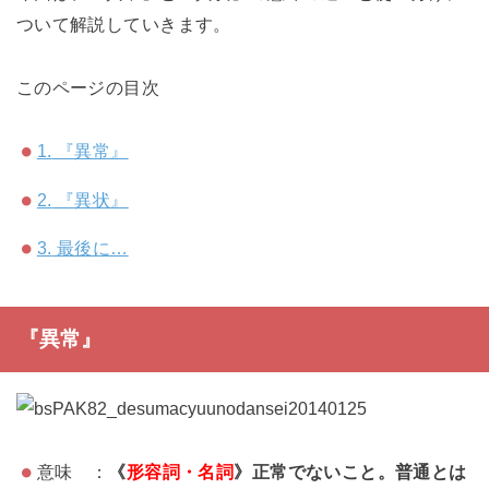
ついて解説していきます。
このページの目次
1.
『異常』
2.
『異状』
3.
最後に…
『異常』
意味 ：
《
形容詞・名詞
》正常でないこと。普通とは