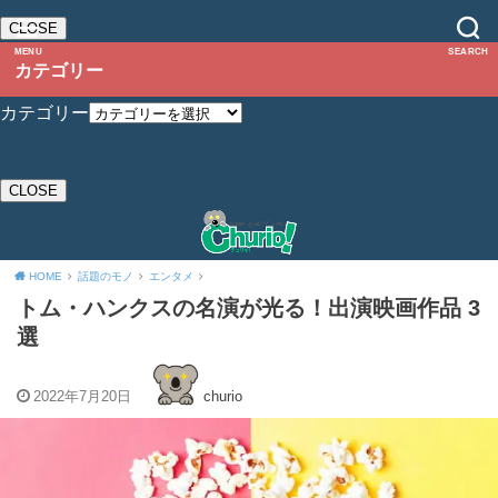
CLOSE
MENU
SEARCH
カテゴリー
カテゴリー
CLOSE
HOME
話題のモノ
エンタメ
トム・ハンクスの名演が光る！出演映画作品 3
選
2022年7月20日
churio