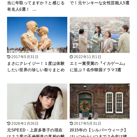
当に年取ってますか？と感じる
で！元ヤンキーな女性芸能人5選
有名人6選！ …
2017年5月31日
2022年11月1日
まさにクレイジー！１度は体験
エミー賞受賞の『イカゲーム』
したい世界の珍しい祭りまとめ
に並ぶ？名作韓国ドラマ3選
2026年1月26日
2017年5月31日
元SPEED・上原多香子の現在
2015年の【シルバーウィーク】
は？２度の不倫報道の真相や離
はいつからいつまで？今年は嬉