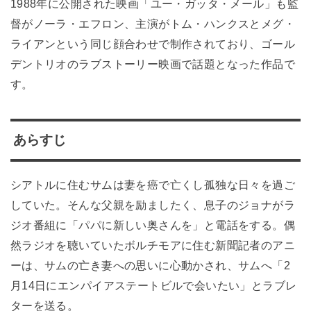
1988年に公開された映画「ユー・ガッタ・メール」も監
督がノーラ・エフロン、主演がトム・ハンクスとメグ・
ライアンという同じ顔合わせで制作されており、ゴール
デントリオのラブストーリー映画で話題となった作品で
す。
あらすじ
シアトルに住むサムは妻を癌で亡くし孤独な日々を過ご
していた。そんな父親を励ましたく、息子のジョナがラ
ジオ番組に「パパに新しい奥さんを」と電話をする。偶
然ラジオを聴いていたボルチモアに住む新聞記者のアニ
ーは、サムの亡き妻への思いに心動かされ、サムへ「2
月14日にエンパイアステートビルで会いたい」とラブレ
ターを送る。