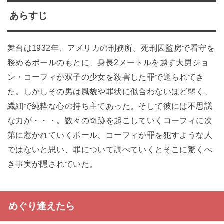
あらすじ
舞台は1932年、アメリカの刑務所。死刑囚監房で看守を
務めるポールのもとに、身長2メートルを越す大男ジョ
ン・コーフィが双子の少女を殺害した罪で送られてき
た。しかしその男は風貌や罪状に似合わないほど弱く、
繊細で純粋な心の持ち主であった。そして彼には不思議
な力が・・・。数々の奇跡を起こしていくコーフィに次
第に惹かれていくポール、コーフィが罪を犯すような人
ではないと思い、罪について調べていくとそこに驚くべ
き事実が隠されていた。
めぐり逢えたら