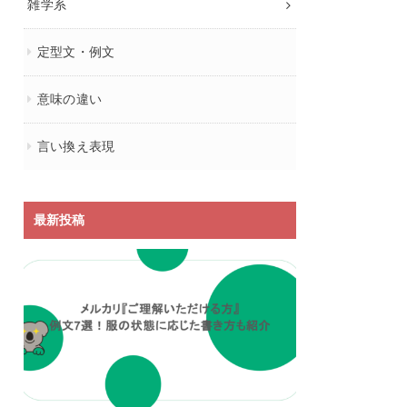
雑学系
定型文・例文
意味の違い
言い換え表現
最新投稿