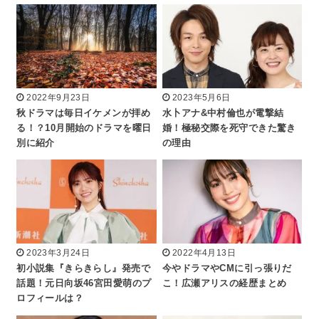
2022年9月23日
2023年5月6日
秋ドラマは毎日イケメンが拝め
水卜アナ&中村倫也が電撃結
る！？10月開始のドラマを曜日
婚！極秘交際を死守できた驚き
別に紹介
の理由
2023年3月24日
2022年4月13日
初小説集『きらきらし』発売で
今やドラマやCMに引っ張りだ
話題！元日向坂46宮田愛萌のプ
こ！広瀬アリスの経歴まとめ
ロフィールは？