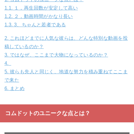
1.1.
１，再生回数が安定して高い
1.2.
２，動画時間がかなり長い
1.3.
3、ちゃんと若者である
2.
これほどまでに人気な彼らは、どんな特別な動画を投
稿しているのか？
3.
ではなぜ、ここまで大物になっているのか？
4.
5.
彼らも先人と同じく、地道な努力を積み重ねてここま
で来た
6.
まとめ
コムドットのユニークな点とは？