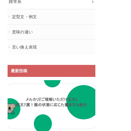
雑学系
定型文・例文
意味の違い
言い換え表現
最新投稿