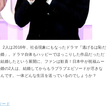
源。2人は2016年、社会現象にもなったドラマ『逃げるは恥だ
恥婚」。ドラマ自体もハッピーでほっこりした作品だっただ
も結婚したという展開に、ファンは歓喜！日本中が祝福ムー
婚の2人は、結婚してからもラブラブエピソードが尽きな
るんです。一体どんな生活を送っているのでしょうか？
ソード