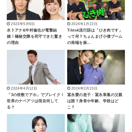
2023年5月6日
2024年1月22日
水卜アナ&中村倫也が電撃結
Tiktok流行語は「ひき肉です」
婚！極秘交際を死守できた驚き
って何？ちょんまげ小僧ブーム
の理由
の発端を振…
2024年4月12日
2024年2月23日
「3の倍数でアホ」でブレイク！
冨永愛の息子・冨永章胤の父親
世界のナベアツは現在何して
は誰？身長や年齢、学校はど
る？
こ？