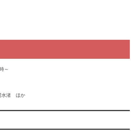
時～
関水渚 ほか