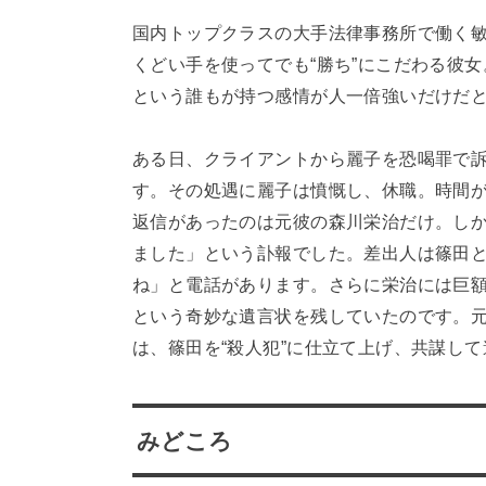
国内トップクラスの大手法律事務所で働く
くどい手を使ってでも“勝ち”にこだわる彼
という誰もが持つ感情が人一倍強いだけだ
ある日、クライアントから麗子を恐喝罪で
す。その処遇に麗子は憤慨し、休職。時間
返信があったのは元彼の森川栄治だけ。し
ました」という訃報でした。差出人は篠田
ね」と電話があります。さらに栄治には巨
という奇妙な遺言状を残していたのです。
は、篠田を“殺人犯”に仕立て上げ、共謀し
みどころ