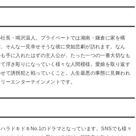
の社長・鳴沢温人。プライベートでは湘南・鎌倉に家を構
す。そんな一見幸せそうな彼に突如悲劇が訪れます。なん
かも手に入れたはずの主人公が、たった一つの一番大切なも
して浮き彫りになっていく様々な人間模様。愛娘を取り返す
わせて誘拐犯と戦っていくこと。人生最悪の事態に見舞われ
ミリーエンターテインメントです。
ラドキドキNo.1のドラマとなっています。SNSでも様々