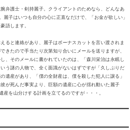
敏腕弁護士・剣持麗子。クライアントのためなら、どんなあ
女。麗子はいつも自分の心に正直なだけで、「お金が欲しい」
と豪語します。
訴えると連絡があり、麗子はボーナスカットを言い渡されま
ができたので手当たり次第知り合いにメールを送りますが、
かし、そのメールに書かれていたのは、「森川栄治は永眠し
という謎の人物で、全く面識がないはずですが「久しぶりだ
額の遺産があり、「僕の全財産は、僕を殺した犯人に譲る」
元彼が死んだ事実より、巨額の遺産に心が揺れ動いた麗子
て遺産を山分けする計画を立てるのですが・・・。