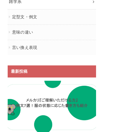
雑学系
定型文・例文
意味の違い
言い換え表現
最新投稿