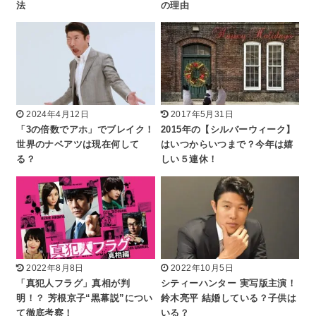
法
の理由
2024年4月12日
2017年5月31日
「3の倍数でアホ」でブレイク！
2015年の【シルバーウィーク】
世界のナベアツは現在何して
はいつからいつまで？今年は嬉
る？
しい５連休！
2022年8月8日
2022年10月5日
「真犯人フラグ」真相が判
シティーハンター 実写版主演！
明！？ 芳根京子“黒幕説”につい
鈴木亮平 結婚している？子供は
て徹底考察！
いる？