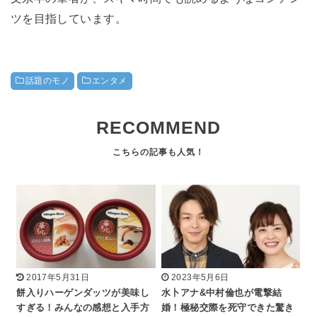
ツを目指しています。
話題のモノ
エンタメ
RECOMMEND
2017年5月31日
2023年5月6日
餅入りハーゲンダッツが美味し
水卜アナ&中村倫也が電撃結
すぎる！みんなの感想と入手方
婚！極秘交際を死守できた驚き