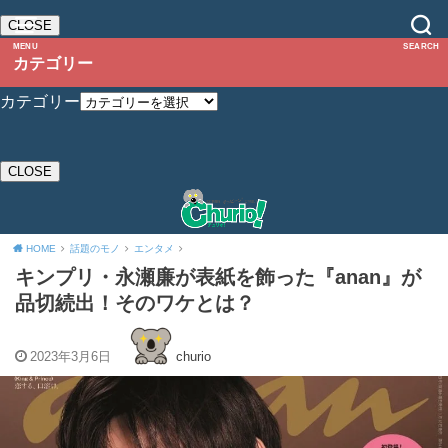
CLOSE
MENU
SEARCH
カテゴリー
カテゴリー
CLOSE
HOME
話題のモノ
エンタメ
キンプリ・永瀬廉が表紙を飾った『anan』が
品切続出！そのワケとは？
2023年3月6日
churio