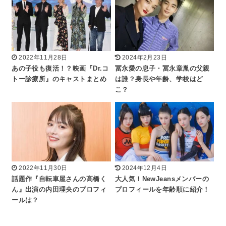
2022年11月28日
2024年2月23日
あの子役も復活！？映画『Dr.コ
冨永愛の息子・冨永章胤の父親
トー診療所』のキャストまとめ
は誰？身長や年齢、学校はど
こ？
2022年11月30日
2024年12月4日
話題作『自転車屋さんの高橋く
大人気！NewJeansメンバーの
ん』出演の内田理央のプロフィ
プロフィールを年齢順に紹介！
ールは？