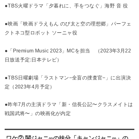
●TBS火曜ドラマ「夕暮れに、手をつなぐ」海野 音 役
●映画「映画ドラえもん のび太と空の理想郷」パーフェ
クトネコ型ロボット ソーニャ役
●「Premium Music 2023」MCを担当 （2023年3月22
日放送予定:日本テレビ）
●TBS日曜劇場「ラストマン−全盲の捜査官−」に出演決
定（2023年4月予定）
●昨年7月の主演ドラマ「新・信長公記〜クラスメイトは
戦国武将〜」の映画化が内定
ワケ② 関ジャニ∞の妹分「キャンジャニ∞」の