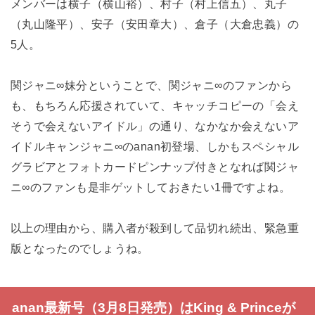
メンバーは横子（横山裕）、村子（村上信五）、丸子
（丸山隆平）、安子（安田章大）、倉子（大倉忠義）の
5人。
関ジャニ∞妹分ということで、関ジャニ∞のファンから
も、もちろん応援されていて、キャッチコピーの「会え
そうで会えないアイドル」の通り、なかなか会えないア
イドルキャンジャニ∞のanan初登場、しかもスペシャル
グラビアとフォトカードピンナップ付きとなれば関ジャ
ニ∞のファンも是非ゲットしておきたい1冊ですよね。
以上の理由から、購入者が殺到して品切れ続出、緊急重
版となったのでしょうね。
anan最新号（3月8日発売）はKing & Princeが