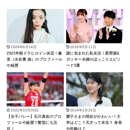
2024年6月14日
2026年5月11日
2023年朝ドラヒロイン決定！趣
謎に包まれた私生活！星野源&
里（水谷豊 娘）のプロフィール
ガッキー夫婦のほっこりエピソ
や経歴
ード5選
2022年10月30日
2024年2月23日
【女子バレー】石川真佑のプロ
愛子さまの現在がかわいい！大
フィールや経歴？髪型にも注
学はどこ？天才って本当？ 身長
目！
や年齢は？