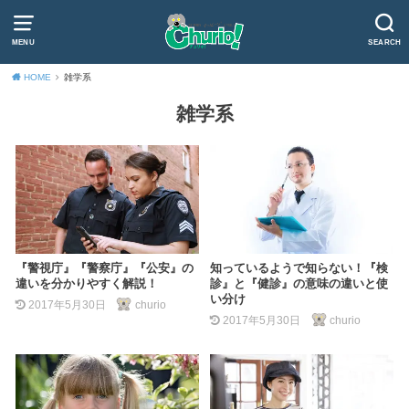
MENU
SEARCH
HOME
雑学系
雑学系
『警視庁』『警察庁』『公安』の
知っているようで知らない！『検
違いを分かりやすく解説！
診』と『健診』の意味の違いと使
い分け
2017年5月30日
churio
2017年5月30日
churio