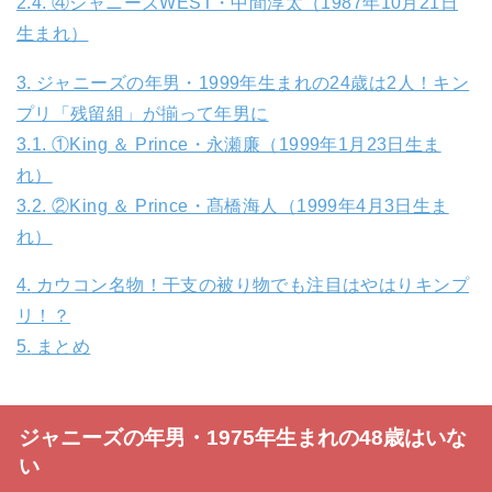
2.4.
④ジャニーズWEST・中間淳太（1987年10月21日
生まれ）
3.
ジャニーズの年男・1999年生まれの24歳は2人！キン
プリ「残留組」が揃って年男に
3.1.
①King ＆ Prince・永瀬廉（1999年1月23日生ま
れ）
3.2.
②King ＆ Prince・髙橋海人（1999年4月3日生ま
れ）
4.
カウコン名物！干支の被り物でも注目はやはりキンプ
リ！？
5.
まとめ
ジャニーズの年男・1975年生まれの48歳はいな
い