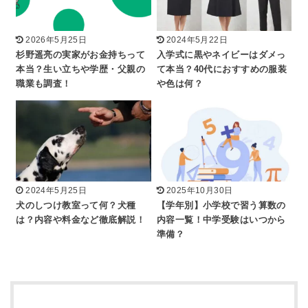
2026年5月25日
2024年5月22日
杉野遥亮の実家がお金持ちって
入学式に黒やネイビーはダメっ
本当？生い立ちや学歴・父親の
て本当？40代におすすめの服装
職業も調査！
や色は何？
2024年5月25日
2025年10月30日
犬のしつけ教室って何？犬種
【学年別】小学校で習う算数の
は？内容や料金など徹底解説！
内容一覧！中学受験はいつから
準備？