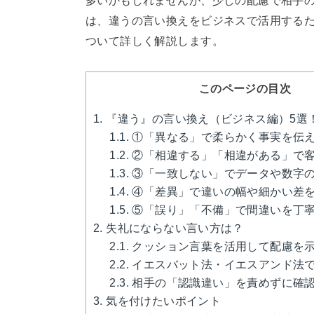
多いかもしれませんが、少しの配慮で相手
は、違うの言い換えをビジネスで活用する
ついて詳しく解説します。
このページの目次
1.
『違う』の言い換え（ビジネス編）5選
1.1.
①「異なる」で柔らかく事実を伝
1.2.
②「相違する」「相違がある」で
1.3.
③「一致しない」でデータや数字
1.4.
④「差異」で違いの幅や細かい差
1.5.
⑤「誤り」「不備」で間違いを丁
2.
失礼にならない言い方は？
2.1.
クッション言葉を活用して配慮を
2.2.
イエスバット法・イエスアンド法
2.3.
相手の「認識違い」を責めずに確
3.
気を付けたいポイント