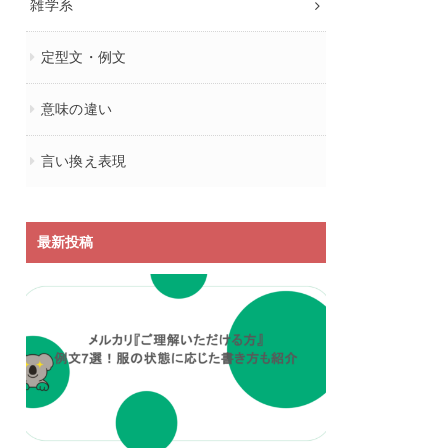
雑学系
定型文・例文
意味の違い
言い換え表現
最新投稿