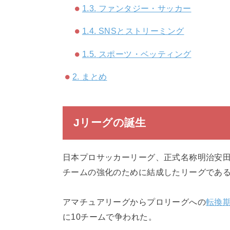
1.3.
ファンタジー・サッカー
1.4.
SNSとストリーミング
1.5.
スポーツ・ベッティング
2.
まとめ
Jリーグの誕生
日本プロサッカーリーグ、正式名称明治安田
チームの強化のために結成したリーグであ
アマチュアリーグからプロリーグへの
転換
に10チームで争われた。