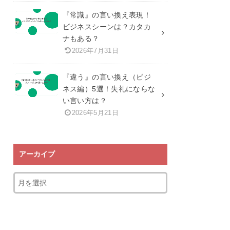
『常識』の言い換え表現！
ビジネスシーンは？カタカ
ナもある？
2026年7月31日
『違う』の言い換え（ビジ
ネス編）5選！失礼にならな
い言い方は？
2026年5月21日
アーカイブ
ア
ー
カ
イ
ブ