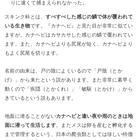
りに速くて捕まえられなかった。
スキンク科とは、
すべすべした感じの鱗で体が覆われて
いる生き物
です。『カナヘビ』と見た目が非常に似てい
ますが、カナヘビはカサカサした感じの鱗で覆われてい
ます。また、カナヘビよりも尻尾が短く、カナヘビより
もよく尻尾を切ります。
名前の由来は、戸の陰によくいるので「戸陰（とか
げ）」から来たという説があります。また非常に素早く
動くので「疾隠（とかくれ）」「敏駆（とかけ）」から
きているという説もあります。
地面に潜ることがない
カナヘビと違い夜や雨のときは地
面に潜って生活します
。またメスは卵を産むと孵化する
まで管理するという、日本の爬虫類としては珍しい特徴