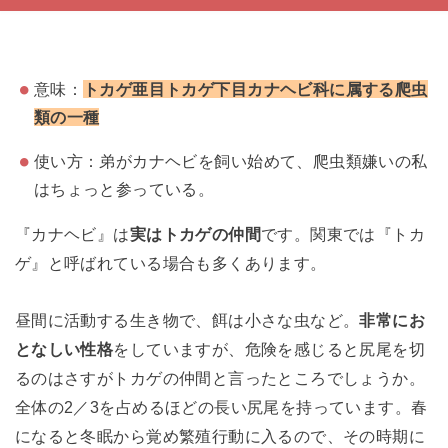
意味：
トカゲ亜目トカゲ下目カナヘビ科に属する爬虫
類の一種
使い方：弟がカナヘビを飼い始めて、爬虫類嫌いの私
はちょっと参っている。
『カナヘビ』は
実はトカゲの仲間
です。関東では『トカ
ゲ』と呼ばれている場合も多くあります。
昼間に活動する生き物で、餌は小さな虫など。
非常にお
となしい性格
をしていますが、危険を感じると尻尾を切
るのはさすがトカゲの仲間と言ったところでしょうか。
全体の2／3を占めるほどの長い尻尾を持っています。春
になると冬眠から覚め繁殖行動に入るので、その時期に