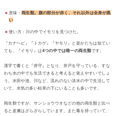
意味：
両生類。腹の部分が赤く、それ以外は全身が黒
い
使い方：川の中でイモリを見つけた。
『カナヘビ』『トカゲ』『ヤモリ』と姿かたちは似てい
ても、『イモリ』は
4つの中では唯一の両生類
です。
漢字で書くと『井守』となり、井戸を守っている、すな
わち水の中でも生活できると考えると覚えやすいでしょ
う。水田や池、川など、流れのない淡水の中で生活して
いて、水気の多い枯草の下にいることも多いです。
両生類ですが、サンショウウオなどの他の両生類と比べ
ると皮膚はざらざらしています。また毒を持っていて、