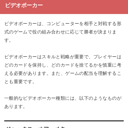
ビデオポーカー
ビデオポーカーは、コンピューターを相手と対戦する形
式のゲームで役の組み合わせに応じて勝者が決まりま
す。
ビデオポーカーはスキルと戦略が重要で、プレイヤーは
どのカードを保持し、どのカードを捨てるかを慎重に考
える必要があります。また、ゲームの配当を理解するこ
とも重要です。
一般的なビデオポーカー種類には、以下のようなものが
あります。