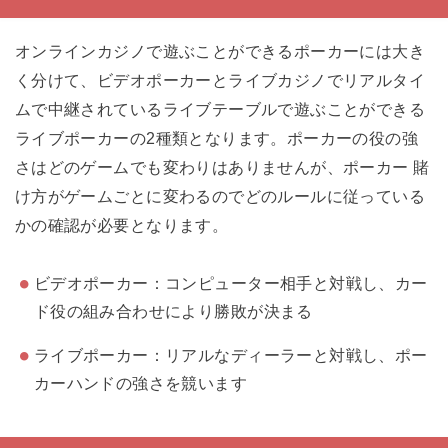
オンラインカジノで遊ぶことができるポーカーには大き
く分けて、ビデオポーカーとライブカジノでリアルタイ
ムで中継されているライブテーブルで遊ぶことができる
ライブポーカーの2種類となります。ポーカーの役の強
さはどのゲームでも変わりはありませんが、ポーカー 賭
け方がゲームごとに変わるのでどのルールに従っている
かの確認が必要となります。
ビデオポーカー：コンピューター相手と対戦し、カー
ド役の組み合わせにより勝敗が決まる
ライブポーカー：リアルなディーラーと対戦し、ポー
カーハンドの強さを競います