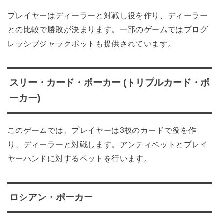
プレイヤーはディーラーと対戦し役を作り、ディーラー
との比較で勝敗が決まります。一部のゲームではプログ
レッシブジャックポットも提供されています。
スリー・カード・ポーカー (トリプルカード・ポ
ーカー)
このゲームでは、プレイヤーは3枚のカードで役を作
り、ディーラーと対戦します。アンティベットとプレイ
ヤーハンドに対するベットを行います。
ロシアン・ポーカー