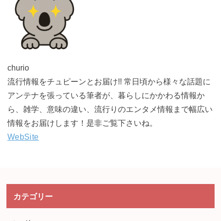
churio
流行情報をチュピーンとお届け!! 常日頃から様々な話題に
アンテナを張っている筆者が、暮らしにかかわる情報か
ら、雑学、意味の違い、流行りのエンタメ情報まで幅広い
情報をお届けします！是非ご覧下さいね。
WebSite
カテゴリー