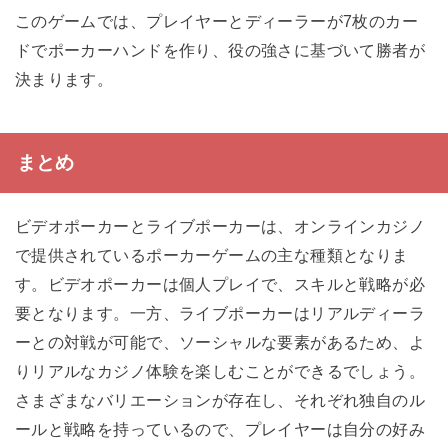
このゲームでは、プレイヤーとディーラーが7枚のカー
ドでポーカーハンドを作り、役の強さに基づいて勝者が
決まります。
まとめ
ビデオポーカーとライブポーカーは、オンラインカジノ
で提供されているポーカーゲームの主な種類となりま
す。ビデオポーカーは個人プレイで、スキルと戦略が必
要となります。一方、ライブポーカーはリアルディーラ
ーとの対戦が可能で、ソーシャルな要素があるため、よ
りリアルなカジノ体験を楽しむことができるでしょう。
さまざまなバリエーションが存在し、それぞれ独自のル
ールと戦略を持っているので、プレイヤーは自分の好み