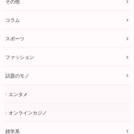
その他
コラム
スポーツ
ファッション
話題のモノ
エンタメ
オンラインカジノ
雑学系