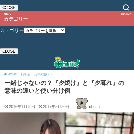
CLOSE
MENU
SEARCH
カテゴリー
カテゴリー
CLOSE
HOME
雑学系
意味の違い
一緒じゃないの？『夕焼け』と『夕暮れ』の
意味の違いと使い分け例
2016年11月9日
2017年5月30日
churio