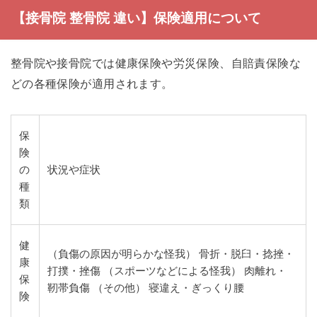
【接骨院 整骨院 違い】保険適用について
整骨院や接骨院では健康保険や労災保険、自賠責保険な
どの各種保険が適用されます。
保
険
の
状況や症状
種
類
健
（負傷の原因が明らかな怪我） 骨折・脱臼・捻挫・
康
打撲・挫傷 （スポーツなどによる怪我） 肉離れ・
保
靭帯負傷 （その他） 寝違え・ぎっくり腰
険