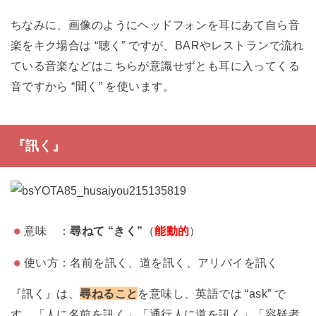
ちなみに、画像のようにヘッドフォンを耳にあて自ら音
楽をキク場合は “聴く” ですが、BARやレストランで流れ
ている音楽などはこちらが意識せずとも耳に入ってくる
音ですから “聞く” を使います。
『訊く』
意味 ：
尋ねて “きく”
（
能動的
）
使い方：名前を訊く、道を訊く、アリバイを訊く
『訊く』は、
尋ねること
を意味し、英語では “ask” で
す。「人に名前を訊く」「通行人に道を訊く」「容疑者