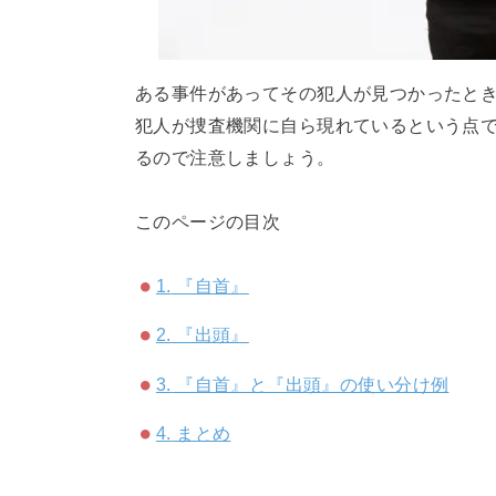
ある事件があってその犯人が見つかったと
犯人が捜査機関に自ら現れているという点
るので注意しましょう。
このページの目次
1.
『自首』
2.
『出頭』
3.
『自首』と『出頭』の使い分け例
4.
まとめ