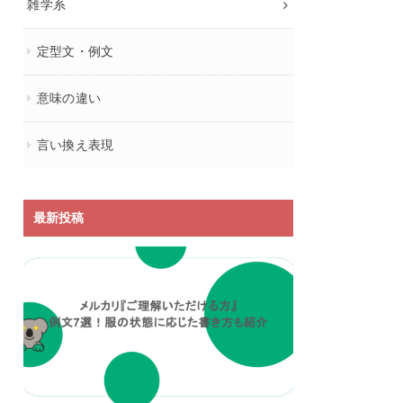
雑学系
定型文・例文
意味の違い
言い換え表現
最新投稿