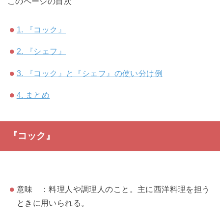
このページの目次
1.
『コック』
2.
『シェフ』
3.
『コック』と『シェフ』の使い分け例
4.
まとめ
『コック』
意味 ：料理人や調理人のこと。主に西洋料理を担う
ときに用いられる。