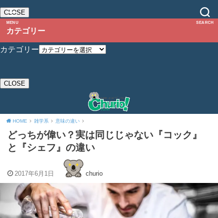
CLOSE
MENU
SEARCH
カテゴリー
カテゴリー
CLOSE
HOME
雑学系
意味の違い
どっちが偉い？実は同じじゃない『コック』
と『シェフ』の違い
2017年6月1日
churio