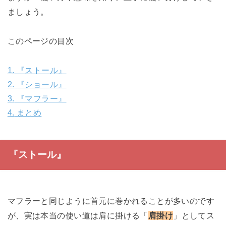
ましょう。
このページの目次
1.
『ストール』
2.
『ショール』
3.
『マフラー』
4.
まとめ
『ストール』
マフラーと同じように首元に巻かれることが多いのです
が、実は本当の使い道は肩に掛ける「
肩掛け
」としてス