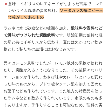
意味：イギリスのレモネードがなまった言葉で、レモ
ンやライム風味の炭酸飲料。
ソーダガラス瓶にビー玉
で栓がしてあるもの
ラムネは水に砂糖などの糖類を加え、
酸味料や香料など
で風味がつけられた炭酸飲料
です。明治初期に独特な瓶
の形と共にイギリスから伝わり、夏には欠かせない飲み
物として私たちの生活にはおなじみです。
元々はレモン風味でしたが、レモン以外の果物が使われ
たり、炭酸が入るようになりました。その後様々なバリ
エーションが作られ、わさび味やカレー味といった変わ
った味のものから、ブドウ糖やクエン酸を加えて固めた
お菓子なども作られています。また地方の特産品を使っ
たラムネなども数多く作られています。市販のものも多
くありますが、手作りすることも可能なため、理科の実