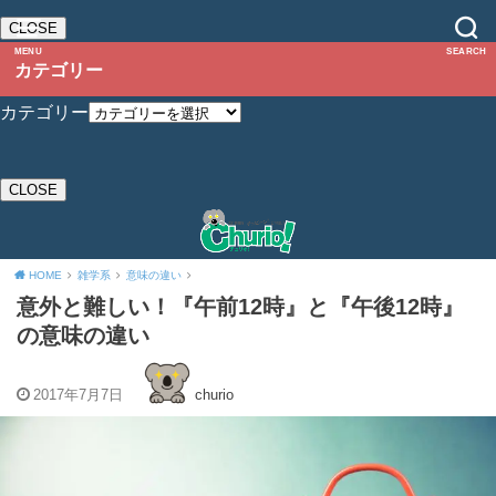
CLOSE
MENU
SEARCH
カテゴリー
カテゴリー
CLOSE
HOME
雑学系
意味の違い
意外と難しい！『午前12時』と『午後12時』
の意味の違い
2017年7月7日
churio