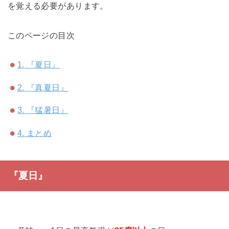
を覚える必要があります。
このページの目次
1.
『夏日』
2.
『真夏日』
3.
『猛暑日』
4.
まとめ
『夏日』