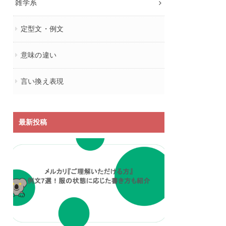
雑学系
定型文・例文
意味の違い
言い換え表現
最新投稿