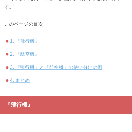
す。
このページの目次
1.
『飛行機』
2.
『航空機』
3.
『飛行機』と『航空機』の使い分けの例
4.
まとめ
『飛行機』