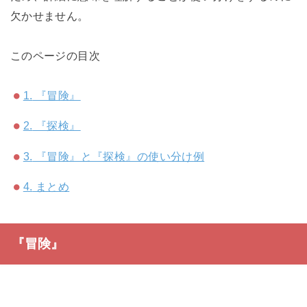
欠かせません。
このページの目次
1.
『冒険』
2.
『探検』
3.
『冒険』と『探検』の使い分け例
4.
まとめ
『冒険』