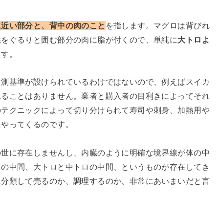
に近い部分と、背中の肉のこと
を指します。マグロは背びれ
臓をぐるりと囲む部分の肉に脂が付くので、単純に
大トロよ
ます。
計測基準が設けられているわけではないので、例えばスイカ
れることはありません。業者と購入者の目利きによってそれ
のテクニックによって切り分けられて寿司や刺身、加熱用や
にやってくるのです。
の世に存在しませんし、内臓のように明確な境界線が体の中
ロの中間、大トロと中トロの中間、というものが存在してき
に分類して売るのか、調理するのか、非常にあいまいだと言