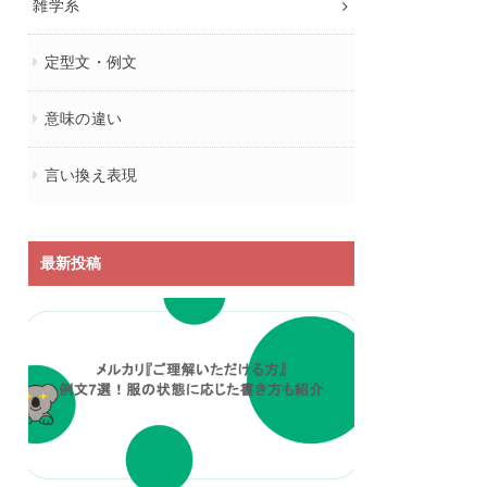
雑学系
定型文・例文
意味の違い
言い換え表現
最新投稿