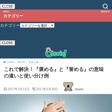
CLOSE
MENU
SEARCH
カテゴリー
カテゴリー
CLOSE
HOME
雑学系
意味の違い
これで解決！『褒める』と『誉める』の意味
の違いと使い分け例
2017年3月11日
2017年5月30日
churio