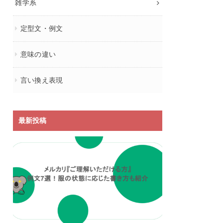
雑学系
定型文・例文
意味の違い
言い換え表現
最新投稿