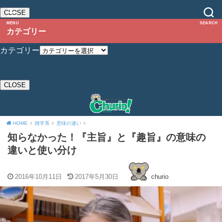
CLOSE
MENU
SEARCH
カテゴリー
カテゴリー
CLOSE
HOME
雑学系
意味の違い
知らなかった！『主旨』と『趣旨』の意味の
違いと使い分け
2016年10月11日
2017年5月30日
churio