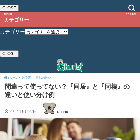
CLOSE
MENU
SEARCH
カテゴリー
カテゴリー
CLOSE
HOME
雑学系
意味の違い
間違って使ってない？『同居』と『同棲』の
違いと使い分け例
2017年6月22日
churio