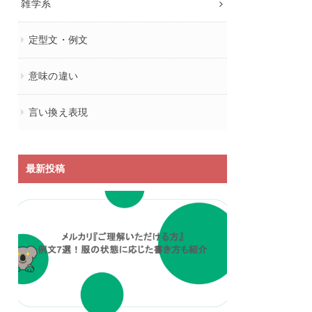
雑学系
定型文・例文
意味の違い
言い換え表現
最新投稿