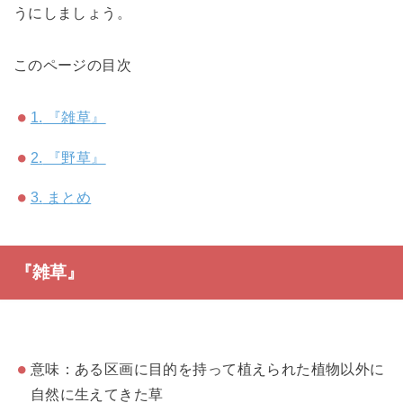
うにしましょう。
このページの目次
1.
『雑草』
2.
『野草』
3.
まとめ
『雑草』
意味：ある区画に目的を持って植えられた植物以外に
自然に生えてきた草