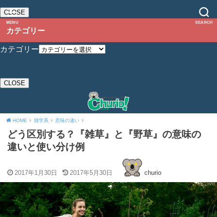
CLOSE
MENU
SEARCH
カテゴリー
カテゴリー
CLOSE
HOME
雑学系
意味の違い
どう区別する？『雑草』と『野草』の意味の
違いと使い分け例
2017年1月30日
2017年5月30日
churio