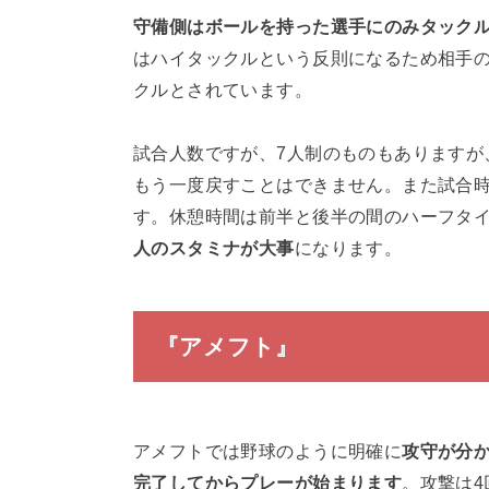
守備側はボールを持った選手にのみタック
はハイタックルという反則になるため相手
クルとされています。
試合人数ですが、7人制のものもありますが
もう一度戻すことはできません。また試合時
す。休憩時間は前半と後半の間のハーフタ
人のスタミナが大事
になります。
『アメフト』
アメフトでは野球のように明確に
攻守が分
完了してからプレーが始まります
。攻撃は4