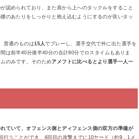
ル
が認められており、また肩から上へのタックルをすること
の腰のあたりをしっかりと抱え込むようにするのが良いタッ
、普通のものは
15人
でプレーし、選手交代で外に出た選手を
間は前半40分後半40分の合計80分でロスタイムもありま
イムのみです。そのため
アメフトに比べるとより選手一人一
かれていて、オフェンス側とディフェンス側の双方の準備が
回行うことができ、4回目の攻撃までに10ヤード（約9．1メ