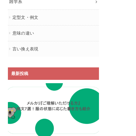
雑学系
定型文・例文
意味の違い
言い換え表現
最新投稿