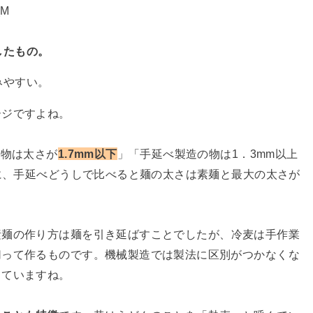
したもの。
みやすい。
ージですよね。
の物は太さが
1.7mm以下
」「手延べ製造の物は1．3mm以上
とに、手延べどうしで比べると麺の太さは素麺と最大の太さが
素麺の作り方は麺を引き延ばすことでしたが、冷麦は手作業
切って作るものです。機械製造では製法に区別がつかなくな
っていますね。