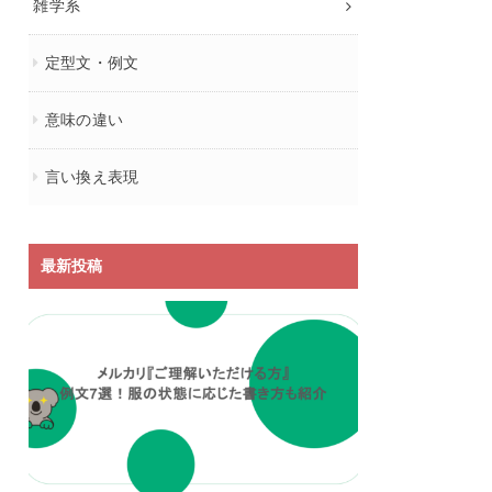
雑学系
定型文・例文
意味の違い
言い換え表現
最新投稿