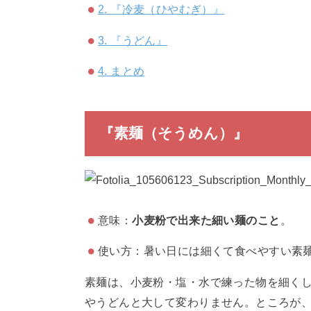
2.
『冷麦（ひやむぎ）』
3.
『うどん』
4.
まとめ
『素麺（そうめん）』
意味：
小麦粉で出来た細い麺のこと
。
使い方：暑い日には細くて食べやすい素
素麺は、小麦粉・塩・水で練った物を細く
やうどんと大して変わりません。ところが