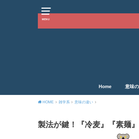
MENU
Home
意味の
HOME
雑学系
意味の違い
製法が鍵！『冷麦』『素麺