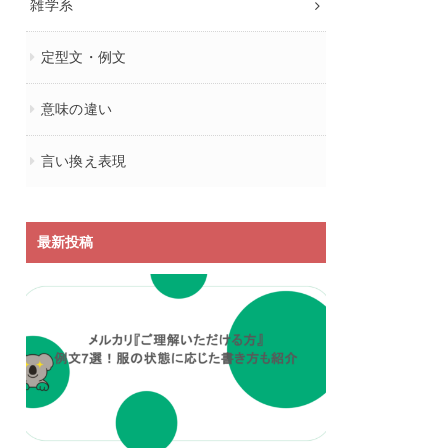
雑学系
定型文・例文
意味の違い
言い換え表現
最新投稿