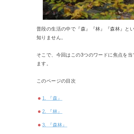
普段の生活の中で『森』『林』『森林』と
知りません。
そこで、今回はこの3つのワードに焦点を当
ます。
このページの目次
1.
『森』
2.
『林』
3.
『森林』