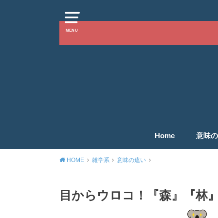
MENU
Home
意味の
HOME
雑学系
意味の違い
目からウロコ！『森』『林