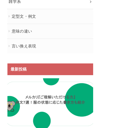
雑学系
定型文・例文
意味の違い
言い換え表現
最新投稿