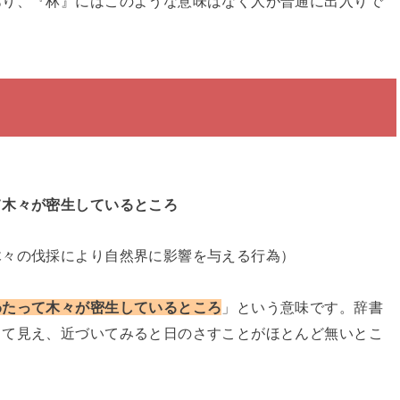
あり、『林』にはこのような意味はなく人が普通に出入りで
て木々が密生しているところ
木々の伐採により自然界に影響を与える行為）
わたって木々が密生しているところ
」という意味です。辞書
って見え、近づいてみると日のさすことがほとんど無いとこ