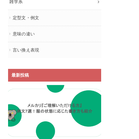
雑学系
定型文・例文
意味の違い
言い換え表現
最新投稿